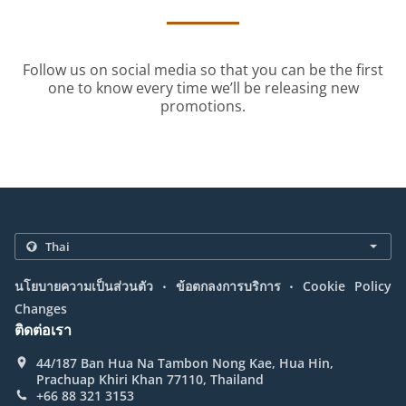
Follow us on social media so that you can be the first
one to know every time we’ll be releasing new
promotions.
.
.
นโยบายความเป็นส่วนตัว
ข้อตกลงการบริการ
Cookie Policy
Changes
ติดต่อเรา
44/187 Ban Hua Na Tambon Nong Kae, Hua Hin,
Prachuap Khiri Khan 77110, Thailand
+66 88 321 3153