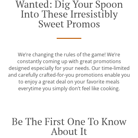
Wanted: Dig Your Spoon
Into These Irresistibly
Sweet Promos
We’re changing the rules of the game! We’re
constantly coming up with great promotions
designed especially for your needs. Our time-limited
and carefully crafted-for-you promotions enable you
to enjoy a great deal on your favorite meals
everytime you simply don’t feel like cooking.
Be The First One To Know
About It